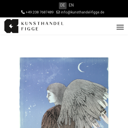
DE
EN
+49 208 7687489
info@kunsthandel-figge.de