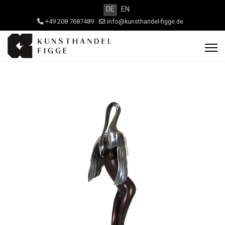
DE
EN
+49 208 7687489
info@kunsthandel-figge.de