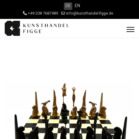
DE
EN
+49 208 7687489
info@kunsthandel-figge.de