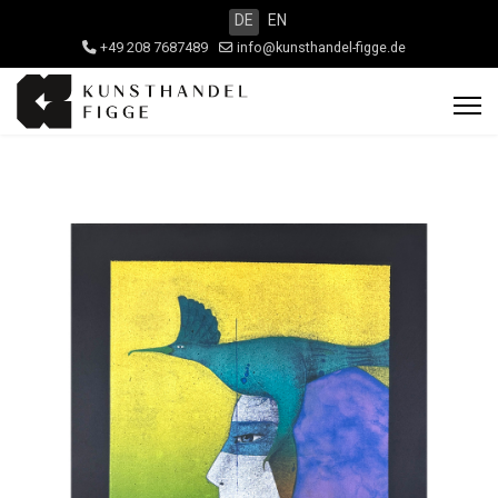
DE
EN
+49 208 7687489
info@kunsthandel-figge.de