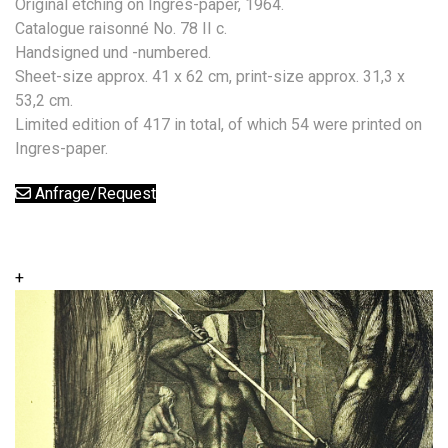
Original etching on Ingres-paper, 1964.
Catalogue raisonné No. 78 II c.
Handsigned und -numbered.
Sheet-size approx. 41 x 62 cm, print-size approx. 31,3 x
53,2 cm.
Limited edition of 417 in total, of which 54 were printed on
Ingres-paper.
Anfrage/Request
+