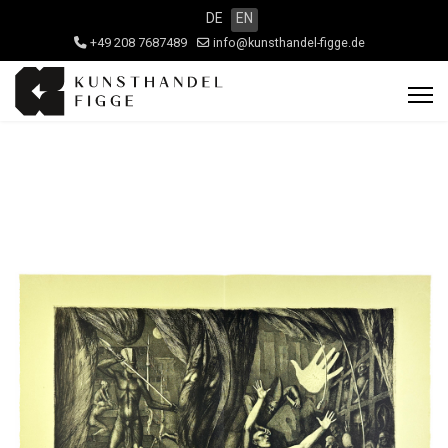
DE
EN
+49 208 7687489
info@kunsthandel-figge.de