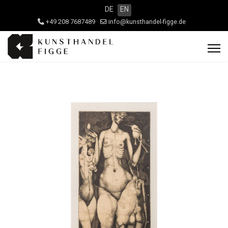
DE
EN
+49 208 7687489
info@kunsthandel-figge.de