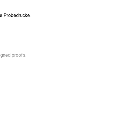
te Probedrucke.
igned proofs.