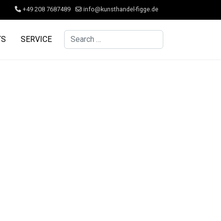
+49 208 7687489
info@kunsthandel-figge.de
Search
TS
SERVICE