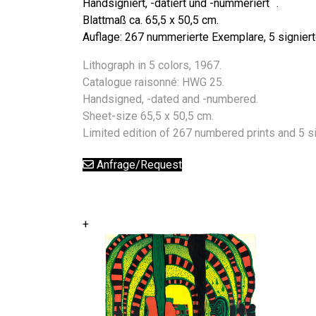
Handsigniert, -datiert und -nummeriert .
Blattmaß ca. 65,5 x 50,5 cm.
Auflage: 267 nummerierte Exemplare, 5 signier
Lithograph in 5 colors, 1967.
Catalogue raisonné: HWG 25.
Handsigned, -dated and -numbered.
Sheet-size 65,5 x 50,5 cm.
Limited edition of 267 numbered prints and 5 s
Anfrage/Request
+