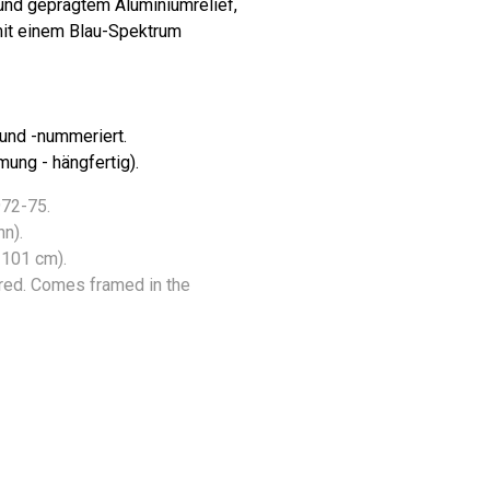
 und geprägtem Aluminiumrelief,
 mit einem Blau-Spektrum
 und -nummeriert.
ung - hängfertig).
972-75.
n).
 101 cm).
red. Comes framed in the