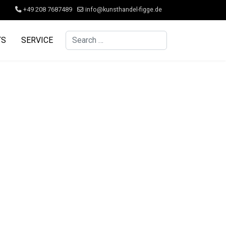
+49 208 7687489
info@kunsthandel-figge.de
Search
TS
SERVICE