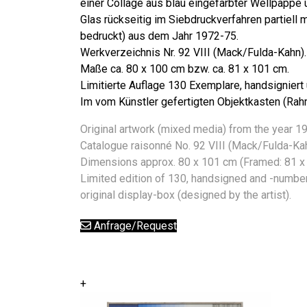
einer Collage aus blau eingefärbter Wellpappe
Glas rückseitig im Siebdruckverfahren partiell
bedruckt) aus dem Jahr 1972-75.
Werkverzeichnis Nr. 92 VIII (Mack/Fulda-Kahn).
Maße ca. 80 x 100 cm bzw. ca. 81 x 101 cm.
Limitierte Auflage 130 Exemplare, handsigniert
Im vom Künstler gefertigten Objektkasten (Rahm
Original artwork (mixed media) from the year 1
Catalogue raisonné No. 92 VIII (Mack/Fulda-Kah
Dimensions approx. 80 x 101 cm (Framed: 81 x
Limited edition of 130, handsigned and -numbe
original display-box (designed by the artist).
Anfrage/Request
+