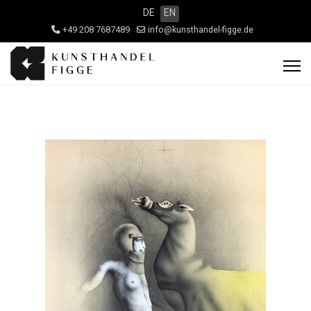
DE
EN
+49 208 7687489
info@kunsthandel-figge.de