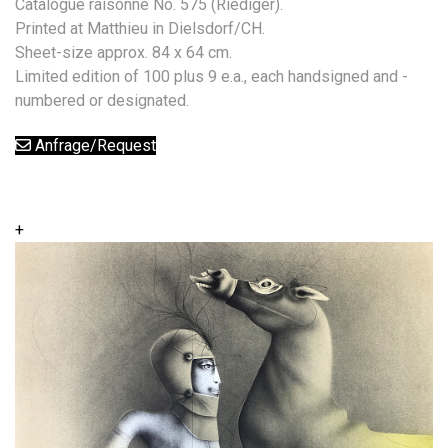
Catalogue raisonné No. 575 (Riediger).
Printed at Matthieu in Dielsdorf/CH.
Sheet-size approx. 84 x 64 cm.
Limited edition of 100 plus 9 e.a., each handsigned and -
numbered or designated.
Anfrage/Request
+