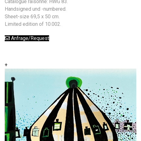
Catalogue raisonné: HWG 83.
Handsigned und -numbered.
Sheet-size 69,5 x 50 cm.
Limited edition of 10.002.
Anfrage/Request
+