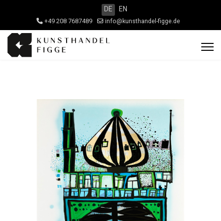
DE
EN
+49 208 7687489
info@kunsthandel-figge.de