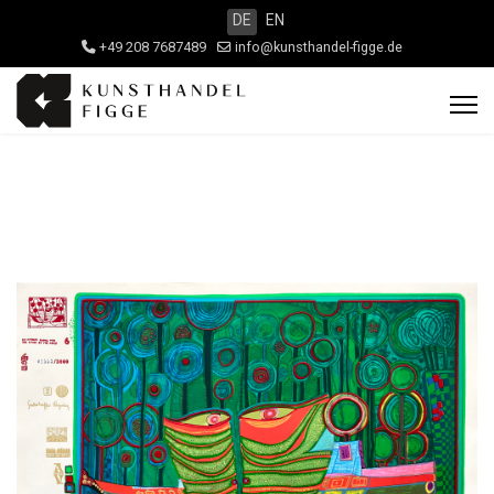
DE
EN
+49 208 7687489
info@kunsthandel-figge.de