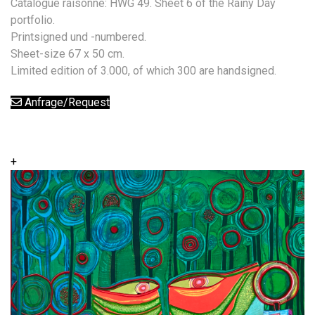
Catalogue raisonné: HWG 49. Sheet 6 of the Rainy Day
portfolio.
Printsigned und -numbered.
Sheet-size 67 x 50 cm.
Limited edition of 3.000, of which 300 are handsigned.
Anfrage/Request
+