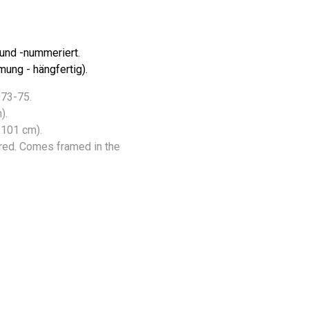
 und -nummeriert.
ung - hängfertig).
973-75.
).
 101 cm).
red. Comes framed in the