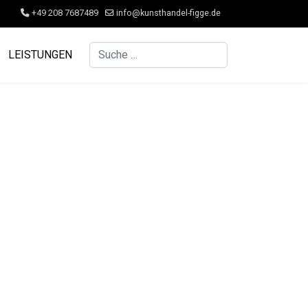
+49 208 7687489
info@kunsthandel-figge.de
Suchen
LEISTUNGEN