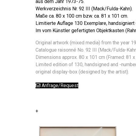
aus dem Jahr 1973-75.
Werkverzeichnis Nr. 92 III (Mack/Fulda-Kahn).
Maße ca. 80 x 100 cm bzw. ca. 81 x 101 cm.
Limitierte Auflage 130 Exemplare, handsigniert
Im vom Künstler gefertigten Objektkasten (Rahm
Original artwork (mixed media) from the year 1
Catalogue raisonné No. 92 III (Mack/Fulda-Kahn
Dimensions approx. 80 x 101 cm (Framed: 81 x
Limited edition of 130, handsigned and -numbe
original display-box (designed by the artist).
Anfrage/Request
+