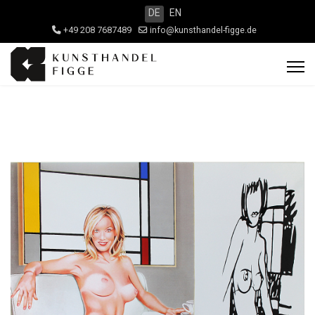
DE
EN
+49 208 7687489
info@kunsthandel-figge.de