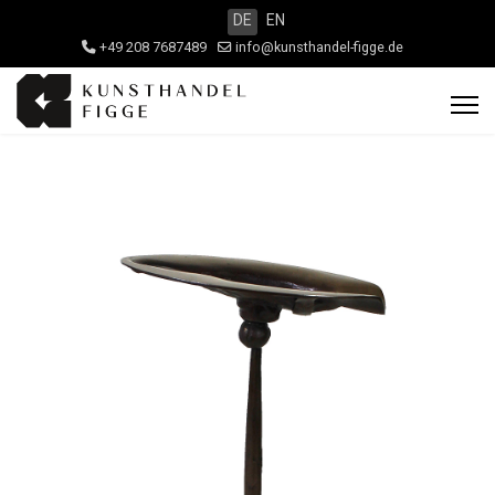
DE
EN
+49 208 7687489
info@kunsthandel-figge.de