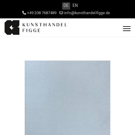
DE
EN
+49 208 7687489
info@kunsthandel-figge.de