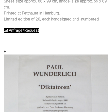
Sheet-size approx. 68 x 99 cm, image-size approx. 59 x 89
cm.
Printed at Fetthauer in Hamburg.
Limited edition of 20, each handsigned and -numbered.
Anfrage/Request
+