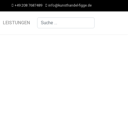
+49 208 7687489
info@kunsthandel-figge.de
Suchen
LEISTUNGEN