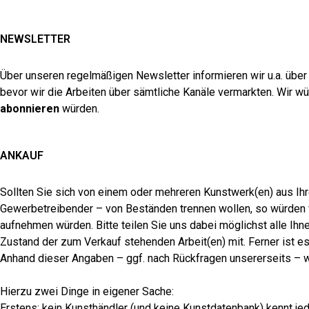
NEWSLETTER
Über unseren regelmäßigen Newsletter informieren wir u.a. übe
bevor wir die Arbeiten über sämtliche Kanäle vermarkten. Wir w
abonnieren
würden.
ANKAUF
Sollten Sie sich von einem oder mehreren Kunstwerk(en) aus Ih
Gewerbetreibender – von Beständen trennen wollen, so würden w
aufnehmen würden. Bitte teilen Sie uns dabei möglichst alle I
Zustand der zum Verkauf stehenden Arbeit(en) mit. Ferner ist es
Anhand dieser Angaben – ggf. nach Rückfragen unsererseits – w
Hierzu zwei Dinge in eigener Sache:
Erstens: kein Kunsthändler (und keine Kunstdatenbank) kennt jede