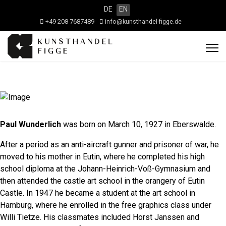
DE
EN
+49 208 7687489
info@kunsthandel-figge.de
Paul Wunderlich
was born on March 10, 1927 in Eberswalde.
After a period as an anti-aircraft gunner and prisoner of war, he
moved to his mother in Eutin, where he completed his high
school diploma at the Johann-Heinrich-Voß-Gymnasium and
then attended the castle art school in the orangery of Eutin
Castle. In 1947 he became a student at the art school in
Hamburg, where he enrolled in the free graphics class under
Willi Tietze. His classmates included Horst Janssen and