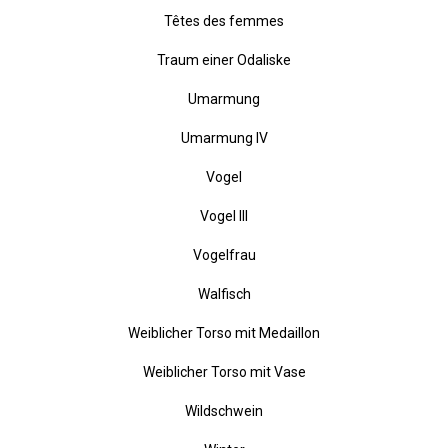
Stele des Salomo
Stufenpyramidenstele
Tänzerin im Blumenkleid
Têtes des femmes
Traum einer Odaliske
Umarmung
Umarmung IV
Vogel
Vogel III
Vogelfrau
Walfisch
Weiblicher Torso mit Medaillon