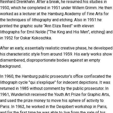
Reinhard Drenkhahn. After a break, he resumed his studies in
1950, which he completed in 1951 under Willem Grimm. He then
worked as a lecturer at the Hamburg Academy of Fine Arts for
the techniques of lithography and etching. Also in 1951 he
printed the graphic suite “Ann Eliza Reed” with eleven
lithographs for Emil Nolde (“The King and His Men”, etching) and
in 1952 for Oskar Kokoschka.
After an early, essentially realistic creative phase, he developed
his characteristic style from around 1959. His early works show
dismembered, disproportionate bodies against an empty
background.
In 1960, the Hamburg public prosecutor's office confiscated the
lithograph cycle "qui s'explique" for indecent depictions. It was
returned in 1985 without comment by the public prosecutor. In
1961, Wunderlich received the Youth Art Prize for Graphic Arts,
and used the prize money to move his sphere of activity to
Paris. In 1962, he worked in the Desjobert workshop in Paris,
and for the first time he was able to live from the sale of his