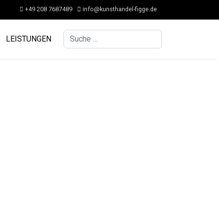
+49 208 7687489
info@kunsthandel-figge.de
Suchen
LEISTUNGEN