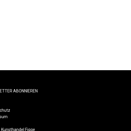
ETTER ABONNIEREN
chutz
ssum
 Kunsthandel Figge