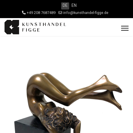
DE
EN
+49 208 7687489
info@kunsthandel-figge.de