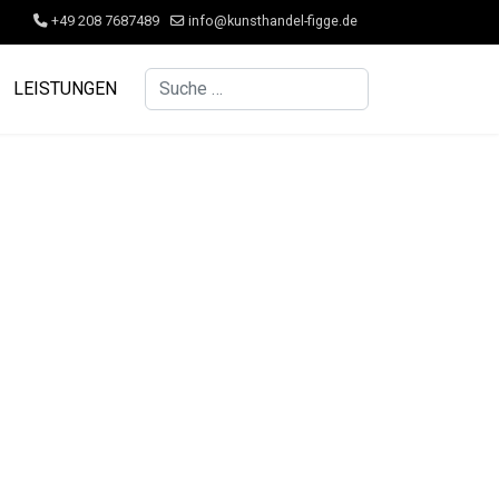
+49 208 7687489
info@kunsthandel-figge.de
Suchen
LEISTUNGEN