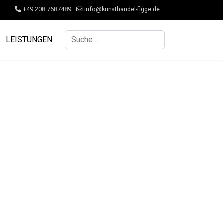
+49 208 7687489
info@kunsthandel-figge.de
Suchen
LEISTUNGEN