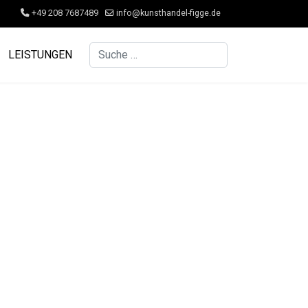
+49 208 7687489
info@kunsthandel-figge.de
Suchen
LEISTUNGEN