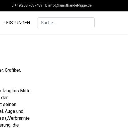
+49 208 7687489
info@kunsthandel-figge.de
Suchen
LEISTUNGEN
, Grafiker,
nfang bis Mitte
, den
t seinen
el, Auge und
es („Verbrannte
erung, die