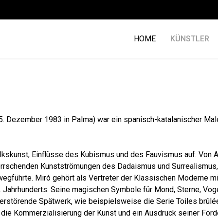
HOME
KÜNSTLER
 25. Dezember 1983 in Palma) war ein spanisch-katalanischer Maler
lkskunst, Einflüsse des Kubismus und des Fauvismus auf. Von A
t herrschenden Kunstströmungen des Dadaismus und Surrealismus
wegführte. Miró gehört als Vertreter der Klassischen Moderne mi
0. Jahrhunderts. Seine magischen Symbole für Mond, Sterne, Vog
erstörende Spätwerk, wie beispielsweise die Serie Toiles brûlé
 die Kommerzialisierung der Kunst und ein Ausdruck seiner Ford